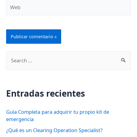
Web
B
u
s
c
Entradas recientes
a
r
Guía Completa para adquirir tu propio kit de
p
emergencia
o
¿Qué es un Clearing Operation Specialist?
r