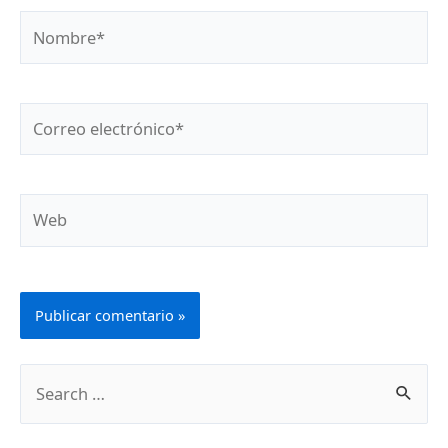
Nombre*
Correo
electrónico*
Web
B
u
s