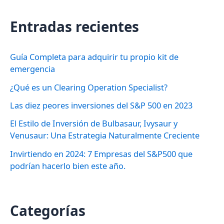
c
Entradas recientes
a
r
Guía Completa para adquirir tu propio kit de
p
emergencia
o
¿Qué es un Clearing Operation Specialist?
r
Las diez peores inversiones del S&P 500 en 2023
:
El Estilo de Inversión de Bulbasaur, Ivysaur y
Venusaur: Una Estrategia Naturalmente Creciente
Invirtiendo en 2024: 7 Empresas del S&P500 que
podrían hacerlo bien este año.
Categorías