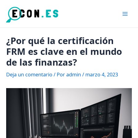
Ir
al
Mai
contenido
Men
¿Por qué la certificación
FRM es clave en el mundo
de las finanzas?
Deja un comentario
/ Por
admin
/
marzo 4, 2023